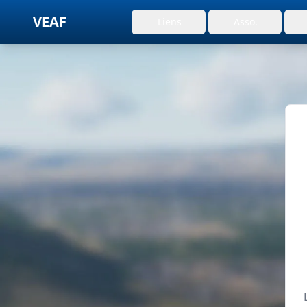
VEAF
Liens
Asso.