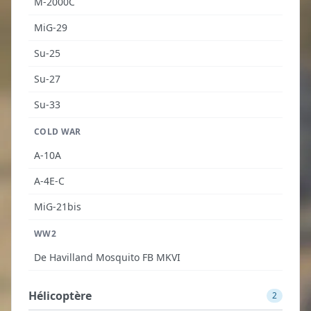
M-2000C
MiG-29
Su-25
Su-27
Su-33
COLD WAR
A-10A
A-4E-C
MiG-21bis
WW2
De Havilland Mosquito FB MKVI
Hélicoptère
2