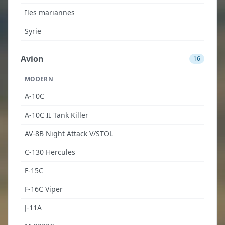
Iles mariannes
Syrie
Avion
16
MODERN
A-10C
A-10C II Tank Killer
AV-8B Night Attack V/STOL
C-130 Hercules
F-15C
F-16C Viper
J-11A