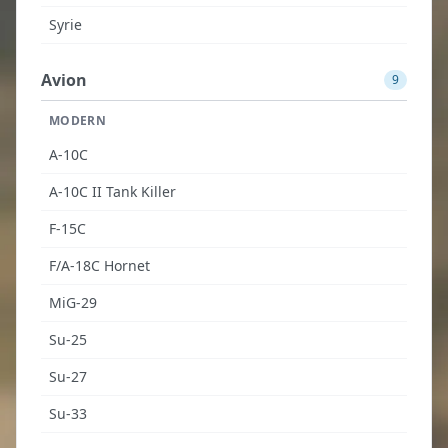
Syrie
Avion
9
MODERN
A-10C
A-10C II Tank Killer
F-15C
F/A-18C Hornet
MiG-29
Su-25
Su-27
Su-33