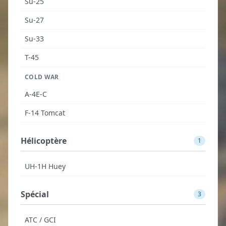
Su-25
Su-27
Su-33
T-45
COLD WAR
A-4E-C
F-14 Tomcat
Hélicoptère
1
UH-1H Huey
Spécial
3
ATC / GCI